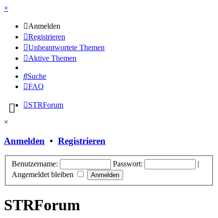
×
Anmelden
Registrieren
Unbeantwortete Themen
Aktive Themen
Suche
FAQ
STRForum
×
Anmelden
•
Registrieren
Benutzername:
Passwort:
|
Angemeldet bleiben
STRForum