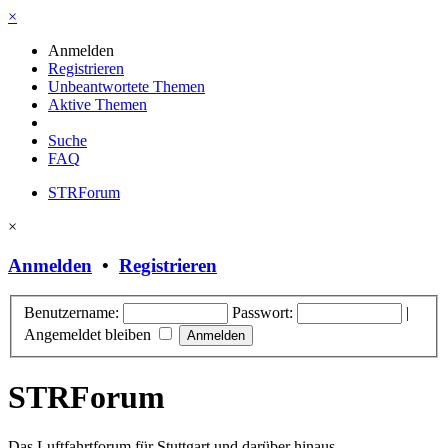
×
Anmelden
Registrieren
Unbeantwortete Themen
Aktive Themen
Suche
FAQ
STRForum
×
Anmelden
•
Registrieren
Benutzername:
Passwort:
|
Angemeldet bleiben
STRForum
Das Luftfahrtforum für Stuttgart und darüber hinaus.