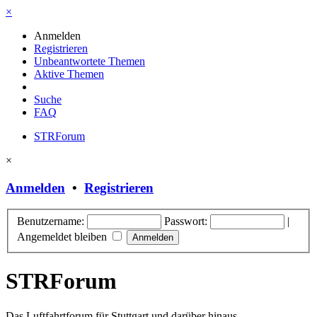
×
Anmelden
Registrieren
Unbeantwortete Themen
Aktive Themen
Suche
FAQ
STRForum
×
Anmelden
•
Registrieren
Benutzername:
Passwort:
|
Angemeldet bleiben
STRForum
Das Luftfahrtforum für Stuttgart und darüber hinaus.