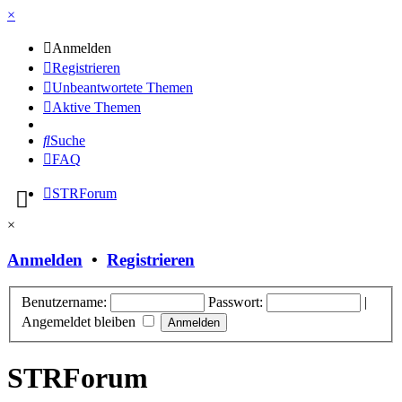
×
Anmelden
Registrieren
Unbeantwortete Themen
Aktive Themen
Suche
FAQ
STRForum
×
Anmelden
•
Registrieren
Benutzername:
Passwort:
|
Angemeldet bleiben
STRForum