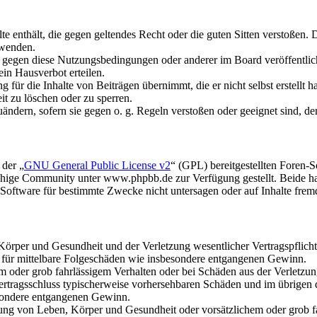
alte enthält, die gegen geltendes Recht oder die guten Sitten verstoßen. 
rwenden.
n gegen diese Nutzungsbedingungen oder anderer im Board veröffentli
in Hausverbot erteilen.
für die Inhalte von Beiträgen übernimmt, die er nicht selbst erstellt 
it zu löschen oder zu sperren.
uändern, sofern sie gegen o. g. Regeln verstoßen oder geeignet sind, 
 der „
GNU General Public License v2
“ (GPL) bereitgestellten Foren
hige Community unter www.phpbb.de zur Verfügung gestellt. Beide hab
oftware für bestimmte Zwecke nicht untersagen oder auf Inhalte frem
rper und Gesundheit und der Verletzung wesentlicher Vertragspflichten
ch für mittelbare Folgeschäden wie insbesondere entgangenen Gewinn.
em oder grob fahrlässigem Verhalten oder bei Schäden aus der Verletz
i Vertragsschluss typischerweise vorhersehbaren Schäden und im übrigen
besondere entgangenen Gewinn.
ng von Leben, Körper und Gesundheit oder vorsätzlichem oder grob fah