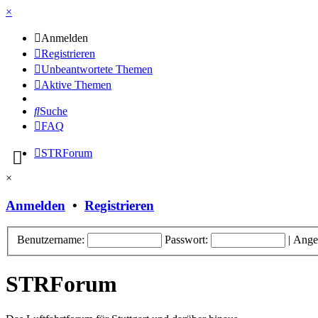
×
Anmelden
Registrieren
Unbeantwortete Themen
Aktive Themen
Suche
FAQ
STRForum
×
Anmelden
•
Registrieren
Benutzername:
Passwort:
|
Ange
STRForum