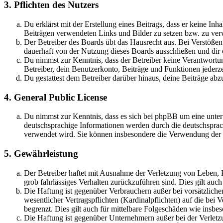
3. Pflichten des Nutzers
Du erklärst mit der Erstellung eines Beitrags, dass er keine Inh
Beiträgen verwendeten Links und Bilder zu setzen bzw. zu ve
Der Betreiber des Boards übt das Hausrecht aus. Bei Verstöße
dauerhaft von der Nutzung dieses Boards ausschließen und dir e
Du nimmst zur Kenntnis, dass der Betreiber keine Verantwortung 
Betreiber, dein Benutzerkonto, Beiträge und Funktionen jederze
Du gestattest dem Betreiber darüber hinaus, deine Beiträge abz
4. General Public License
Du nimmst zur Kenntnis, dass es sich bei phpBB um eine unter
deutschsprachige Informationen werden durch die deutschsprac
verwendet wird. Sie können insbesondere die Verwendung der S
5. Gewährleistung
Der Betreiber haftet mit Ausnahme der Verletzung von Leben, Kö
grob fahrlässiges Verhalten zurückzuführen sind. Dies gilt au
Die Haftung ist gegenüber Verbrauchern außer bei vorsätzlich
wesentlicher Vertragspflichten (Kardinalpflichten) auf die be
begrenzt. Dies gilt auch für mittelbare Folgeschäden wie ins
Die Haftung ist gegenüber Unternehmern außer bei der Verletzu