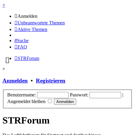
×
Anmelden
Unbeantwortete Themen
Aktive Themen
Suche
FAQ
STRForum
×
Anmelden
•
Registrieren
Benutzername:
Passwort:
|
Angemeldet bleiben
STRForum