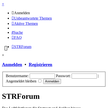
×
Anmelden
Unbeantwortete Themen
Aktive Themen
Suche
FAQ
STRForum
×
Anmelden
•
Registrieren
Benutzername:
Passwort:
|
Angemeldet bleiben
STRForum