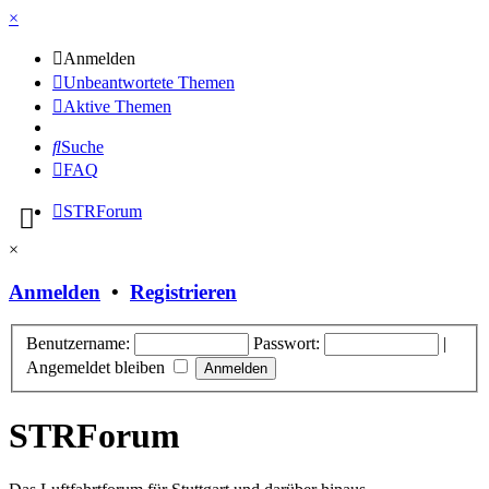
×
Anmelden
Unbeantwortete Themen
Aktive Themen
Suche
FAQ
STRForum
×
Anmelden
•
Registrieren
Benutzername:
Passwort:
|
Angemeldet bleiben
STRForum