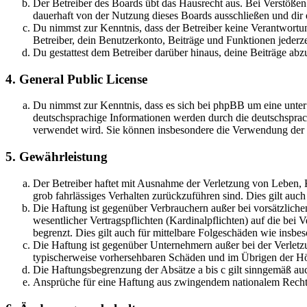
Der Betreiber des Boards übt das Hausrecht aus. Bei Verstöße
dauerhaft von der Nutzung dieses Boards ausschließen und dir e
Du nimmst zur Kenntnis, dass der Betreiber keine Verantwortung 
Betreiber, dein Benutzerkonto, Beiträge und Funktionen jederze
Du gestattest dem Betreiber darüber hinaus, deine Beiträge abz
4. General Public License
Du nimmst zur Kenntnis, dass es sich bei phpBB um eine unter
deutschsprachige Informationen werden durch die deutschsprac
verwendet wird. Sie können insbesondere die Verwendung der S
5. Gewährleistung
Der Betreiber haftet mit Ausnahme der Verletzung von Leben, Kö
grob fahrlässiges Verhalten zurückzuführen sind. Dies gilt au
Die Haftung ist gegenüber Verbrauchern außer bei vorsätzlich
wesentlicher Vertragspflichten (Kardinalpflichten) auf die be
begrenzt. Dies gilt auch für mittelbare Folgeschäden wie ins
Die Haftung ist gegenüber Unternehmern außer bei der Verletzu
typischerweise vorhersehbaren Schäden und im Übrigen der Höh
Die Haftungsbegrenzung der Absätze a bis c gilt sinngemäß auc
Ansprüche für eine Haftung aus zwingendem nationalem Recht 