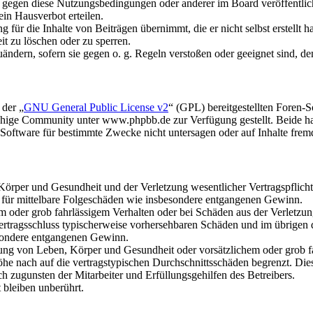
n gegen diese Nutzungsbedingungen oder anderer im Board veröffentli
in Hausverbot erteilen.
für die Inhalte von Beiträgen übernimmt, die er nicht selbst erstellt 
it zu löschen oder zu sperren.
uändern, sofern sie gegen o. g. Regeln verstoßen oder geeignet sind, 
 der „
GNU General Public License v2
“ (GPL) bereitgestellten Foren
hige Community unter www.phpbb.de zur Verfügung gestellt. Beide hab
oftware für bestimmte Zwecke nicht untersagen oder auf Inhalte frem
rper und Gesundheit und der Verletzung wesentlicher Vertragspflichten
ch für mittelbare Folgeschäden wie insbesondere entgangenen Gewinn.
em oder grob fahrlässigem Verhalten oder bei Schäden aus der Verletz
i Vertragsschluss typischerweise vorhersehbaren Schäden und im übrigen
besondere entgangenen Gewinn.
ng von Leben, Körper und Gesundheit oder vorsätzlichem oder grob fah
e nach auf die vertragstypischen Durchschnittsschäden begrenzt. Dies
h zugunsten der Mitarbeiter und Erfüllungsgehilfen des Betreibers.
bleiben unberührt.