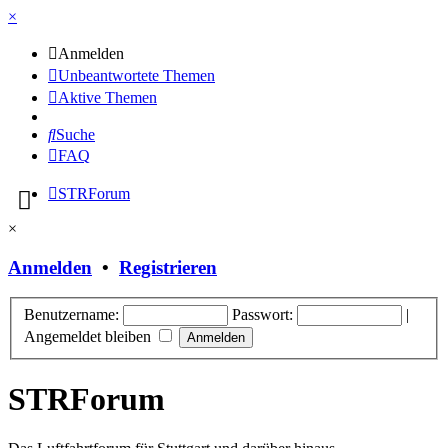
×
Anmelden
Unbeantwortete Themen
Aktive Themen
Suche
FAQ
STRForum
×
Anmelden
•
Registrieren
Benutzername:
Passwort:
|
Angemeldet bleiben
STRForum