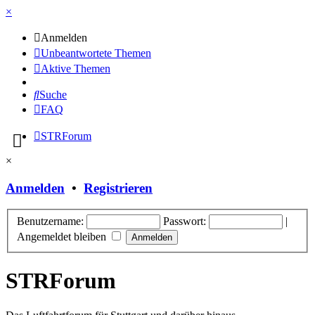
×
Anmelden
Unbeantwortete Themen
Aktive Themen
Suche
FAQ
STRForum
×
Anmelden
•
Registrieren
Benutzername:
Passwort:
|
Angemeldet bleiben
STRForum