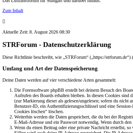
Das Luftfahrtforum für Stuttgart und darüber hinaus.
Zum Inhalt
Aktuelle Zeit: 8. August 2026 08:30
STRForum - Datenschutzerklärung
Diese Richtlinie beschreibt, wie „STRForum“ („https://strforum.de“
Umfang und Art der Datenspeicherung
Deine Daten werden auf vier verschiedene Arten gesammelt:
Die Forensoftware phpBB erstellt bei deinem Besuch des Board
Aufrufen des Boards erhalten bleiben. In diesen Cookies sind d
(zur Markierung dieser als gelesen/ungelesen; sofern du nicht 
Benutzer-ID, ein Authentifizierungsschlüssel und eine Session-
Cookies löschen“ löschen.
Weiterhin werden die Daten gespeichert, die du bei der Registr
E-Mail-Adresse und ein Passwort notwendig. Wenn durch den Bet
Wenn du einen Beitrag oder eine private Nachricht erstellst, so
Fällen wird auch deine IP-Adresse gespeichert. Die IP-Adress