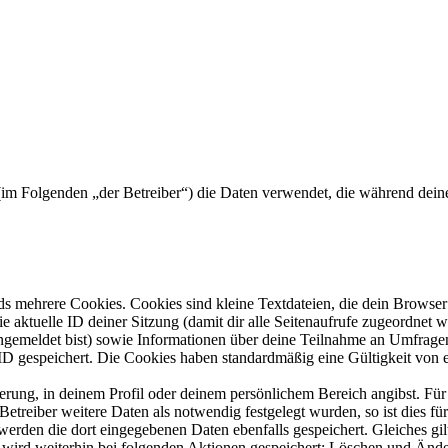
) (im Folgenden „der Betreiber“) die Daten verwendet, die während de
s mehrere Cookies. Cookies sind kleine Textdateien, die dein Browser 
ie aktuelle ID deiner Sitzung (damit dir alle Seitenaufrufe zugeordnet
angemeldet bist) sowie Informationen über deine Teilnahme an Umfragen
ID gespeichert. Die Cookies haben standardmäßig eine Gültigkeit von e
ierung, in deinem Profil oder deinem persönlichem Bereich angibst. Für
reiber weitere Daten als notwendig festgelegt wurden, so ist dies für 
 werden die dort eingegebenen Daten ebenfalls gespeichert. Gleiches gi
e wird weiterhin bei folgenden Aktionen gespeichert: Löschen und Änd