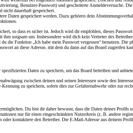
ktivierung, Benutzer-Passwort) und gescheiterte Anmeldeversuche. D
d nicht dauerhaft gespeichert.
eitere Daten gespeichert werden. Dazu gehören dein Abstimmungsverhal
nktionen.
ert, so dass es sicher ist. Jedoch wird dir empfohlen, dieses Passwor
it ihm sorgsam um. Insbesondere wird dich kein Vertreter des Betreibe
nst du die Funktion „Ich habe mein Passwort vergessen“ benutzen. Di
asswort an diese Adresse, mit dem du dann auf das Board zugreifen kan
r spezifizierten Daten zu speichern, um das Board betreiben und anbiet
ssenabwägung zwischen deinen und seinen Interessen sowie den Interes
-Kennung zu speichern, sofern dies zur Gefahrenabwehr oder zur recht
möglichen. Du bist dir daher bewusst, dass die Daten deines Profils und
mationen nur für einen eingeschränkten Nutzerkreis (z. B. andere regist
oder kontaktiere den Betreiber. Die E-Mail-Adresse aus deinem Profil 