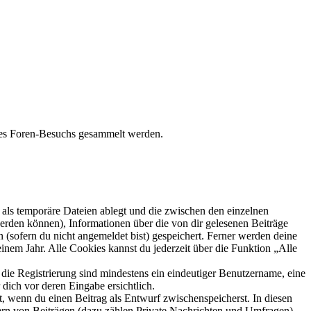
ines Foren-Besuchs gesammelt werden.
als temporäre Dateien ablegt und die zwischen den einzelnen
 werden können), Informationen über die von dir gelesenen Beiträge
 (sofern du nicht angemeldet bist) gespeichert. Ferner werden deine
inem Jahr. Alle Cookies kannst du jederzeit über die Funktion „Alle
 die Registrierung sind mindestens ein eindeutiger Benutzername, eine
dich vor deren Eingabe ersichtlich.
lt, wenn du einen Beitrag als Entwurf zwischenspeicherst. In diesen
ern von Beiträgen (dazu zählen Private Nachrichten und Umfragen),