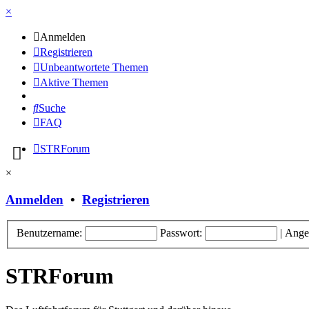
×
Anmelden
Registrieren
Unbeantwortete Themen
Aktive Themen
Suche
FAQ
STRForum
×
Anmelden
•
Registrieren
Benutzername:
Passwort:
|
Ange
STRForum