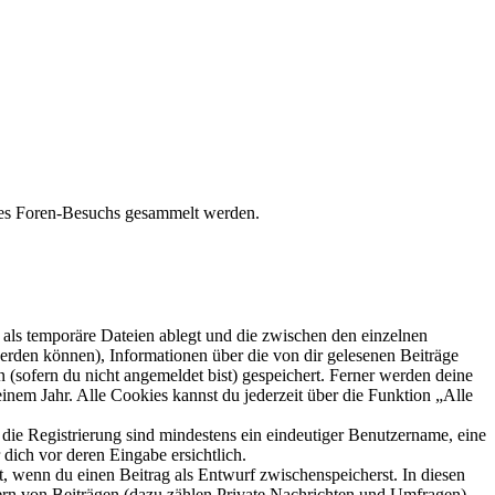
ines Foren-Besuchs gesammelt werden.
als temporäre Dateien ablegt und die zwischen den einzelnen
 werden können), Informationen über die von dir gelesenen Beiträge
 (sofern du nicht angemeldet bist) gespeichert. Ferner werden deine
inem Jahr. Alle Cookies kannst du jederzeit über die Funktion „Alle
 die Registrierung sind mindestens ein eindeutiger Benutzername, eine
dich vor deren Eingabe ersichtlich.
lt, wenn du einen Beitrag als Entwurf zwischenspeicherst. In diesen
ern von Beiträgen (dazu zählen Private Nachrichten und Umfragen),