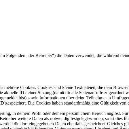
) (im Folgenden „der Betreiber“) die Daten verwendet, die während de
s mehrere Cookies. Cookies sind kleine Textdateien, die dein Browser 
ie aktuelle ID deiner Sitzung (damit dir alle Seitenaufrufe zugeordnet
angemeldet bist) sowie Informationen über deine Teilnahme an Umfragen
ID gespeichert. Die Cookies haben standardmäßig eine Gültigkeit von e
ierung, in deinem Profil oder deinem persönlichem Bereich angibst. Für
reiber weitere Daten als notwendig festgelegt wurden, so ist dies für 
 werden die dort eingegebenen Daten ebenfalls gespeichert. Gleiches gi
e wird weiterhin bei folgenden Aktionen gespeichert: Löschen und Änd