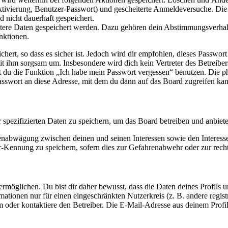
ktivierung, Benutzer-Passwort) und gescheiterte Anmeldeversuche. D
d nicht dauerhaft gespeichert.
eitere Daten gespeichert werden. Dazu gehören dein Abstimmungsverhal
nktionen.
ert, so dass es sicher ist. Jedoch wird dir empfohlen, dieses Passwor
it ihm sorgsam um. Insbesondere wird dich kein Vertreter des Betreibe
nst du die Funktion „Ich habe mein Passwort vergessen“ benutzen. Di
asswort an diese Adresse, mit dem du dann auf das Board zugreifen kan
r spezifizierten Daten zu speichern, um das Board betreiben und anbiet
ssenabwägung zwischen deinen und seinen Interessen sowie den Interes
-Kennung zu speichern, sofern dies zur Gefahrenabwehr oder zur recht
möglichen. Du bist dir daher bewusst, dass die Daten deines Profils und
mationen nur für einen eingeschränkten Nutzerkreis (z. B. andere regist
oder kontaktiere den Betreiber. Die E-Mail-Adresse aus deinem Profil 