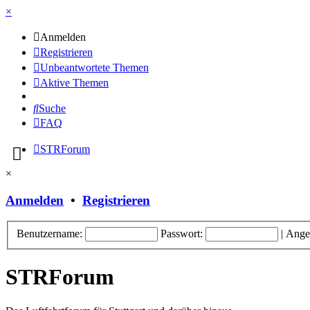
×
Anmelden
Registrieren
Unbeantwortete Themen
Aktive Themen
Suche
FAQ
STRForum
×
Anmelden
•
Registrieren
Benutzername:
Passwort:
|
Ange
STRForum