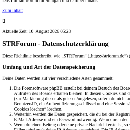
Das Luftfahrtforum für Stuttgart und darüber hinaus.
Zum Inhalt
Aktuelle Zeit: 10. August 2026 05:28
STRForum - Datenschutzerklärung
Diese Richtlinie beschreibt, wie „STRForum“ („https://strforum.de“
Umfang und Art der Datenspeicherung
Deine Daten werden auf vier verschiedene Arten gesammelt:
Die Forensoftware phpBB erstellt bei deinem Besuch des Board
Aufrufen des Boards erhalten bleiben. In diesen Cookies sind d
(zur Markierung dieser als gelesen/ungelesen; sofern du nicht 
Benutzer-ID, ein Authentifizierungsschlüssel und eine Session-
Cookies löschen“ löschen.
Weiterhin werden die Daten gespeichert, die du bei der Registr
E-Mail-Adresse und ein Passwort notwendig. Wenn durch den Bet
Wenn du einen Beitrag oder eine private Nachricht erstellst, so
Fällen wird auch deine IP-Adresse gespeichert. Die IP-Adress