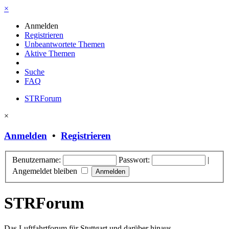
×
Anmelden
Registrieren
Unbeantwortete Themen
Aktive Themen
Suche
FAQ
STRForum
×
Anmelden
•
Registrieren
Benutzername:
Passwort:
|
Angemeldet bleiben
STRForum
Das Luftfahrtforum für Stuttgart und darüber hinaus.