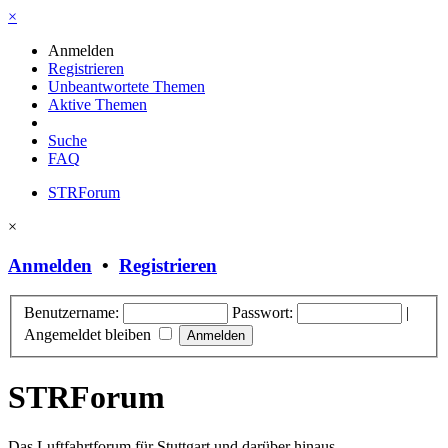
×
Anmelden
Registrieren
Unbeantwortete Themen
Aktive Themen
Suche
FAQ
STRForum
×
Anmelden
•
Registrieren
Benutzername:
Passwort:
|
Angemeldet bleiben
STRForum
Das Luftfahrtforum für Stuttgart und darüber hinaus.