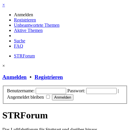
×
Anmelden
Registrieren
Unbeantwortete Themen
Aktive Themen
Suche
FAQ
STRForum
×
Anmelden
•
Registrieren
Benutzername:
Passwort:
|
Angemeldet bleiben
STRForum
Das Luftfahrtforum für Stuttgart und darüber hinaus.