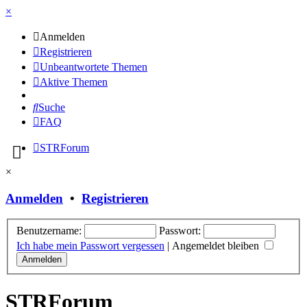
×
Anmelden
Registrieren
Unbeantwortete Themen
Aktive Themen
Suche
FAQ
STRForum
×
Anmelden
•
Registrieren
Benutzername:
Passwort:
Ich habe mein Passwort vergessen
|
Angemeldet bleiben
STRForum