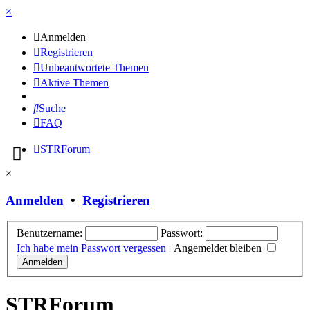
×
Anmelden
Registrieren
Unbeantwortete Themen
Aktive Themen
Suche
FAQ
STRForum
×
Anmelden
•
Registrieren
Benutzername:
Passwort:
Ich habe mein Passwort vergessen
|
Angemeldet bleiben
STRForum