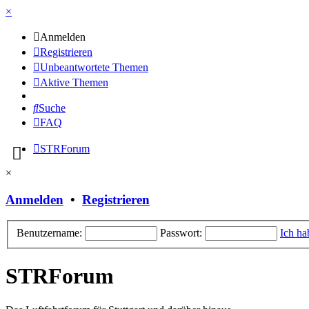
×
Anmelden
Registrieren
Unbeantwortete Themen
Aktive Themen
Suche
FAQ
STRForum
×
Anmelden
•
Registrieren
Benutzername:
Passwort:
Ich ha
STRForum