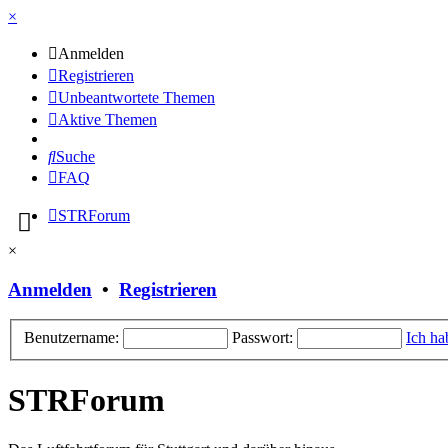
×
Anmelden
Registrieren
Unbeantwortete Themen
Aktive Themen
Suche
FAQ
STRForum
×
Anmelden
•
Registrieren
Benutzername:
Passwort:
Ich ha
STRForum