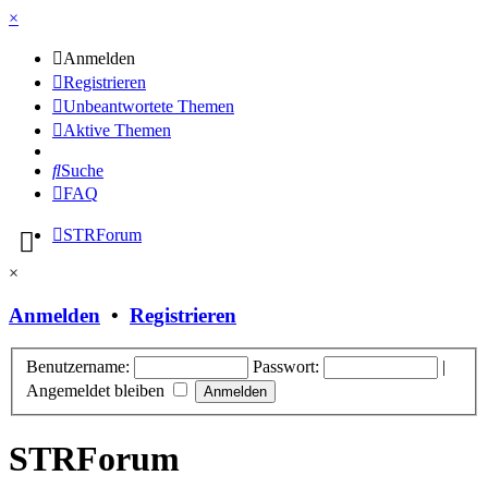
×
Anmelden
Registrieren
Unbeantwortete Themen
Aktive Themen
Suche
FAQ
STRForum
×
Anmelden
•
Registrieren
Benutzername:
Passwort:
|
Angemeldet bleiben
STRForum