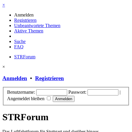
×
Anmelden
Registrieren
Unbeantwortete Themen
Aktive Themen
Suche
FAQ
STRForum
×
Anmelden
•
Registrieren
Benutzername:
Passwort:
|
Angemeldet bleiben
STRForum
Das Luftfahrtforum für Stuttgart und darüber hinaus.