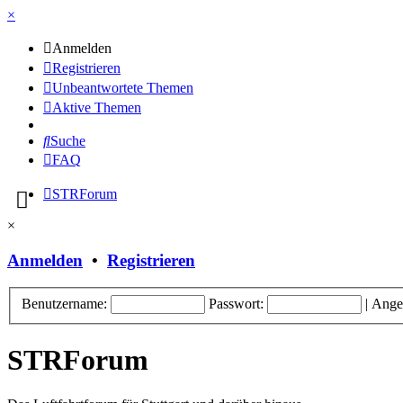
×
Anmelden
Registrieren
Unbeantwortete Themen
Aktive Themen
Suche
FAQ
STRForum
×
Anmelden
•
Registrieren
Benutzername:
Passwort:
|
Ange
STRForum