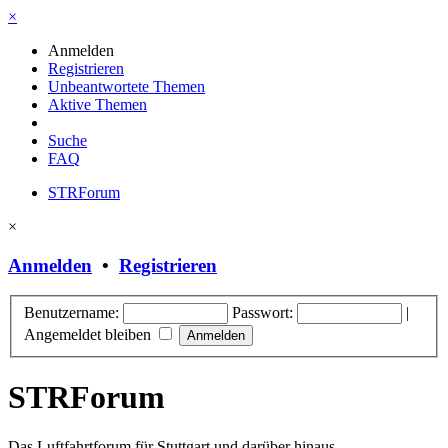
×
Anmelden
Registrieren
Unbeantwortete Themen
Aktive Themen
Suche
FAQ
STRForum
×
Anmelden
•
Registrieren
Benutzername:
Passwort:
|
Angemeldet bleiben
STRForum
Das Luftfahrtforum für Stuttgart und darüber hinaus.