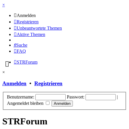
×
Anmelden
Registrieren
Unbeantwortete Themen
Aktive Themen
Suche
FAQ
STRForum
×
Anmelden
•
Registrieren
Benutzername:
Passwort:
|
Angemeldet bleiben
STRForum