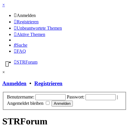
×
Anmelden
Registrieren
Unbeantwortete Themen
Aktive Themen
Suche
FAQ
STRForum
×
Anmelden
•
Registrieren
Benutzername:
Passwort:
|
Angemeldet bleiben
STRForum