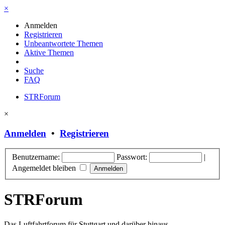
×
Anmelden
Registrieren
Unbeantwortete Themen
Aktive Themen
Suche
FAQ
STRForum
×
Anmelden
•
Registrieren
Benutzername:
Passwort:
|
Angemeldet bleiben
STRForum
Das Luftfahrtforum für Stuttgart und darüber hinaus.