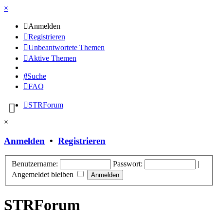
×
Anmelden
Registrieren
Unbeantwortete Themen
Aktive Themen
Suche
FAQ
STRForum
×
Anmelden
•
Registrieren
Benutzername:
Passwort:
|
Angemeldet bleiben
STRForum