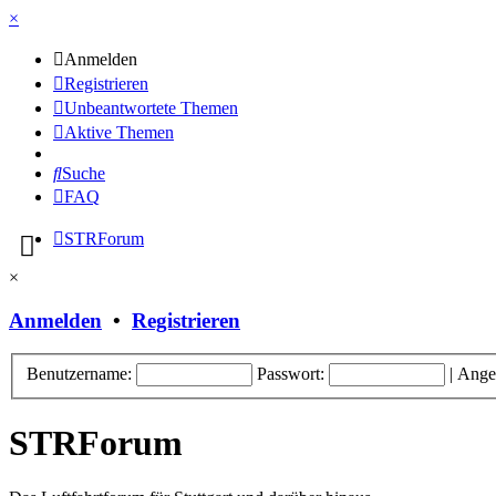
×
Anmelden
Registrieren
Unbeantwortete Themen
Aktive Themen
Suche
FAQ
STRForum
×
Anmelden
•
Registrieren
Benutzername:
Passwort:
|
Ange
STRForum