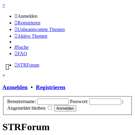
×
Anmelden
Registrieren
Unbeantwortete Themen
Aktive Themen
Suche
FAQ
STRForum
×
Anmelden
•
Registrieren
Benutzername:
Passwort:
|
Angemeldet bleiben
STRForum