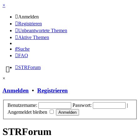
×
Anmelden
Registrieren
Unbeantwortete Themen
Aktive Themen
Suche
FAQ
STRForum
×
Anmelden
•
Registrieren
Benutzername:
Passwort:
|
Angemeldet bleiben
STRForum