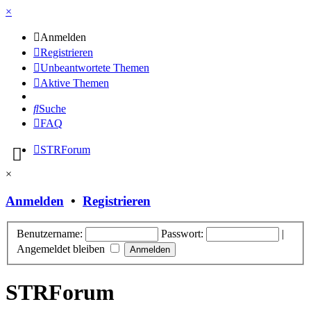
×
Anmelden
Registrieren
Unbeantwortete Themen
Aktive Themen
Suche
FAQ
STRForum
×
Anmelden
•
Registrieren
Benutzername:
Passwort:
|
Angemeldet bleiben
STRForum