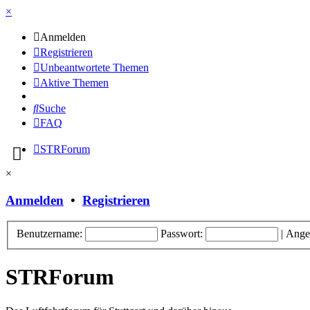
×
Anmelden
Registrieren
Unbeantwortete Themen
Aktive Themen
Suche
FAQ
STRForum
×
Anmelden
•
Registrieren
Benutzername:
Passwort:
|
Ange
STRForum