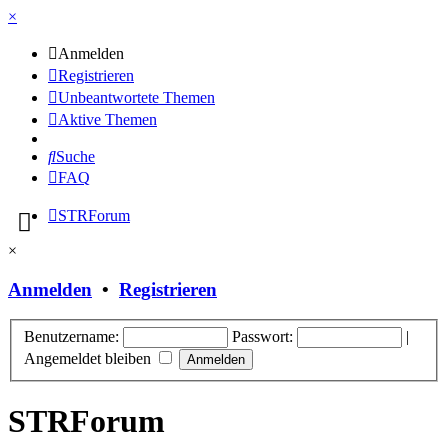
×
Anmelden
Registrieren
Unbeantwortete Themen
Aktive Themen
Suche
FAQ
STRForum
×
Anmelden
•
Registrieren
Benutzername:
Passwort:
|
Angemeldet bleiben
STRForum