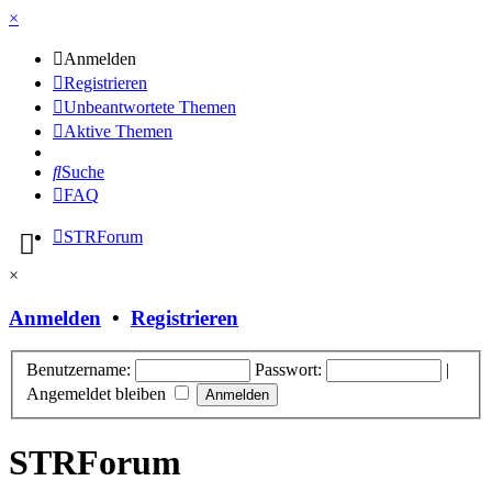
×
Anmelden
Registrieren
Unbeantwortete Themen
Aktive Themen
Suche
FAQ
STRForum
×
Anmelden
•
Registrieren
Benutzername:
Passwort:
|
Angemeldet bleiben
STRForum