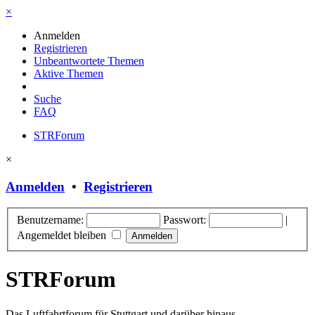
×
Anmelden
Registrieren
Unbeantwortete Themen
Aktive Themen
Suche
FAQ
STRForum
×
Anmelden
•
Registrieren
Benutzername:
Passwort:
|
Angemeldet bleiben
STRForum
Das Luftfahrtforum für Stuttgart und darüber hinaus.