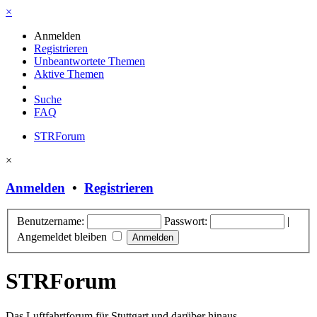
×
Anmelden
Registrieren
Unbeantwortete Themen
Aktive Themen
Suche
FAQ
STRForum
×
Anmelden
•
Registrieren
Benutzername:
Passwort:
|
Angemeldet bleiben
STRForum
Das Luftfahrtforum für Stuttgart und darüber hinaus.