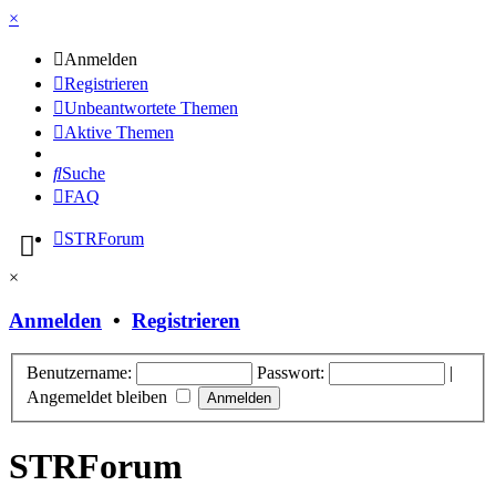
×
Anmelden
Registrieren
Unbeantwortete Themen
Aktive Themen
Suche
FAQ
STRForum
×
Anmelden
•
Registrieren
Benutzername:
Passwort:
|
Angemeldet bleiben
STRForum