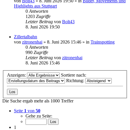
von
Bolt43
» 8. Juni 2026 19:50 » in
Bilder, Movements und
Highlights aus Stuttgart
0
Antworten
1203
Zugriffe
Letzter Beitrag
von
Bolt43
8. Juni 2026 19:50
Zillertalbahn
von
zitronenhai
» 8. Juni 2026 15:46 » in
Trainspotting
0
Antworten
990
Zugriffe
Letzter Beitrag
von
zitronenhai
8. Juni 2026 15:46
Anzeigen:
Sortiere nach:
Richtung:
Die Suche ergab mehr als 1000 Treffer
Seite
1
von
50
Gehe zu Seite:
1