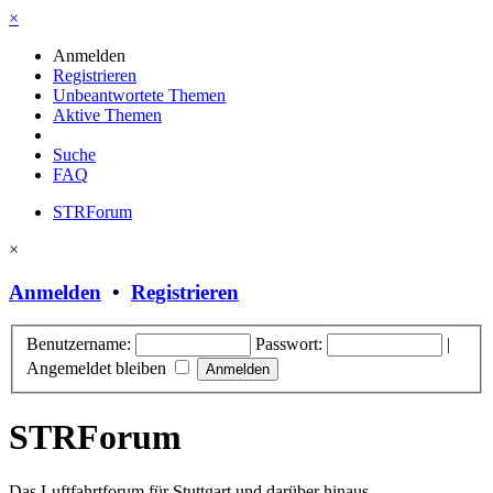
×
Anmelden
Registrieren
Unbeantwortete Themen
Aktive Themen
Suche
FAQ
STRForum
×
Anmelden
•
Registrieren
Benutzername:
Passwort:
|
Angemeldet bleiben
STRForum
Das Luftfahrtforum für Stuttgart und darüber hinaus.