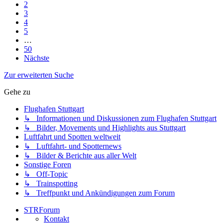
2
3
4
5
…
50
Nächste
Zur erweiterten Suche
Gehe zu
Flughafen Stuttgart
↳ Informationen und Diskussionen zum Flughafen Stuttgart
↳ Bilder, Movements und Highlights aus Stuttgart
Luftfahrt und Spotten weltweit
↳ Luftfahrt- und Spotternews
↳ Bilder & Berichte aus aller Welt
Sonstige Foren
↳ Off-Topic
↳ Trainspotting
↳ Treffpunkt und Ankündigungen zum Forum
STRForum
Kontakt