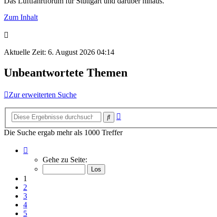
Das Luftfahrtforum für Stuttgart und darüber hinaus.
Zum Inhalt
Aktuelle Zeit: 6. August 2026 04:14
Unbeantwortete Themen
Zur erweiterten Suche
Erweiterte
Suche
Suche
Die Suche ergab mehr als 1000 Treffer
Seite
1
Gehe zu Seite:
von
50
1
2
3
4
5