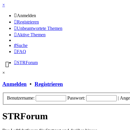
×
Anmelden
Registrieren
Unbeantwortete Themen
Aktive Themen
Suche
FAQ
STRForum
×
Anmelden
•
Registrieren
Benutzername:
Passwort:
|
Ange
STRForum