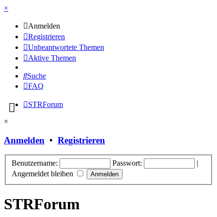
×
Anmelden
Registrieren
Unbeantwortete Themen
Aktive Themen
Suche
FAQ
STRForum
×
Anmelden
•
Registrieren
Benutzername:
Passwort:
|
Angemeldet bleiben
STRForum