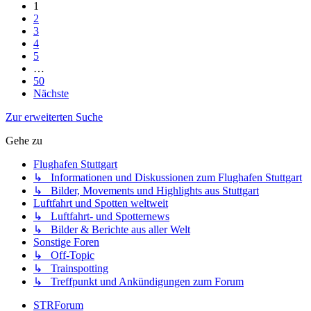
1
2
3
4
5
…
50
Nächste
Zur erweiterten Suche
Gehe zu
Flughafen Stuttgart
↳ Informationen und Diskussionen zum Flughafen Stuttgart
↳ Bilder, Movements und Highlights aus Stuttgart
Luftfahrt und Spotten weltweit
↳ Luftfahrt- und Spotternews
↳ Bilder & Berichte aus aller Welt
Sonstige Foren
↳ Off-Topic
↳ Trainspotting
↳ Treffpunkt und Ankündigungen zum Forum
STRForum