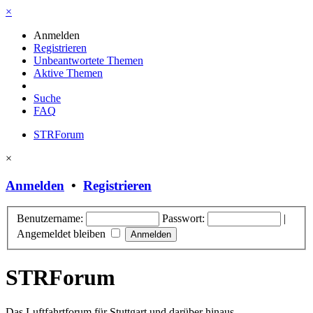
×
Anmelden
Registrieren
Unbeantwortete Themen
Aktive Themen
Suche
FAQ
STRForum
×
Anmelden
•
Registrieren
Benutzername:
Passwort:
|
Angemeldet bleiben
STRForum
Das Luftfahrtforum für Stuttgart und darüber hinaus.