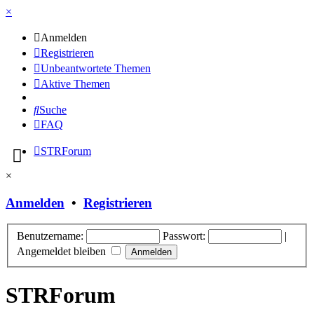
×
Anmelden
Registrieren
Unbeantwortete Themen
Aktive Themen
Suche
FAQ
STRForum
×
Anmelden
•
Registrieren
Benutzername:
Passwort:
|
Angemeldet bleiben
STRForum