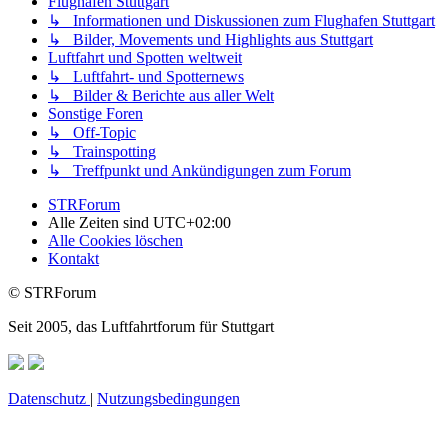
Flughafen Stuttgart
↳ Informationen und Diskussionen zum Flughafen Stuttgart
↳ Bilder, Movements und Highlights aus Stuttgart
Luftfahrt und Spotten weltweit
↳ Luftfahrt- und Spotternews
↳ Bilder & Berichte aus aller Welt
Sonstige Foren
↳ Off-Topic
↳ Trainspotting
↳ Treffpunkt und Ankündigungen zum Forum
STRForum
Alle Zeiten sind
UTC+02:00
Alle Cookies löschen
Kontakt
© STRForum
Seit 2005, das Luftfahrtforum für Stuttgart
Datenschutz
|
Nutzungsbedingungen