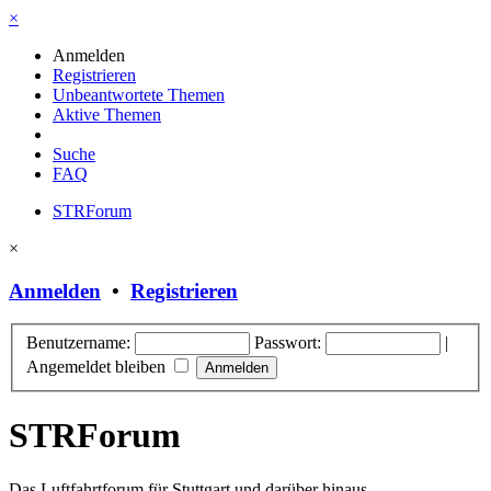
×
Anmelden
Registrieren
Unbeantwortete Themen
Aktive Themen
Suche
FAQ
STRForum
×
Anmelden
•
Registrieren
Benutzername:
Passwort:
|
Angemeldet bleiben
STRForum
Das Luftfahrtforum für Stuttgart und darüber hinaus.