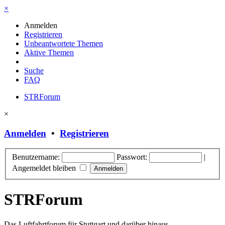
×
Anmelden
Registrieren
Unbeantwortete Themen
Aktive Themen
Suche
FAQ
STRForum
×
Anmelden
•
Registrieren
Benutzername:
Passwort:
|
Angemeldet bleiben
STRForum
Das Luftfahrtforum für Stuttgart und darüber hinaus.