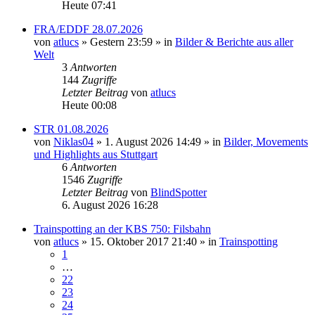
Heute 07:41
FRA/EDDF 28.07.2026
von
atlucs
» Gestern 23:59 » in
Bilder & Berichte aus aller
Welt
3
Antworten
144
Zugriffe
Letzter Beitrag
von
atlucs
Heute 00:08
STR 01.08.2026
von
Niklas04
» 1. August 2026 14:49 » in
Bilder, Movements
und Highlights aus Stuttgart
6
Antworten
1546
Zugriffe
Letzter Beitrag
von
BlindSpotter
6. August 2026 16:28
Trainspotting an der KBS 750: Filsbahn
von
atlucs
» 15. Oktober 2017 21:40 » in
Trainspotting
1
…
22
23
24