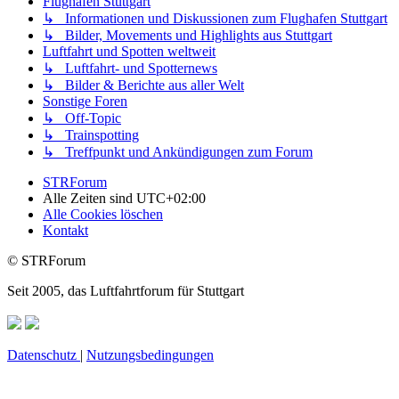
Flughafen Stuttgart
↳ Informationen und Diskussionen zum Flughafen Stuttgart
↳ Bilder, Movements und Highlights aus Stuttgart
Luftfahrt und Spotten weltweit
↳ Luftfahrt- und Spotternews
↳ Bilder & Berichte aus aller Welt
Sonstige Foren
↳ Off-Topic
↳ Trainspotting
↳ Treffpunkt und Ankündigungen zum Forum
STRForum
Alle Zeiten sind
UTC+02:00
Alle Cookies löschen
Kontakt
© STRForum
Seit 2005, das Luftfahrtforum für Stuttgart
Datenschutz
|
Nutzungsbedingungen