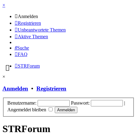
×
Anmelden
Registrieren
Unbeantwortete Themen
Aktive Themen
Suche
FAQ
STRForum
×
Anmelden
•
Registrieren
Benutzername:
Passwort:
|
Angemeldet bleiben
STRForum