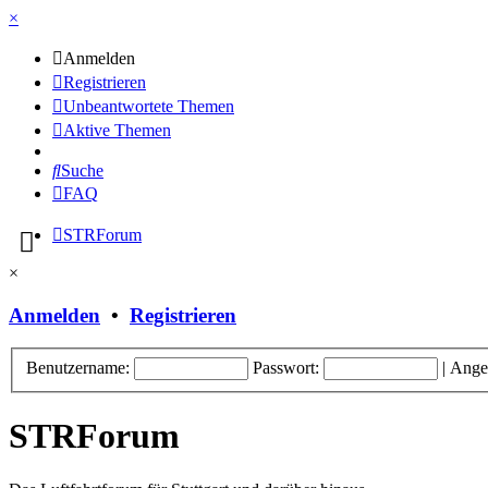
×
Anmelden
Registrieren
Unbeantwortete Themen
Aktive Themen
Suche
FAQ
STRForum
×
Anmelden
•
Registrieren
Benutzername:
Passwort:
|
Ange
STRForum