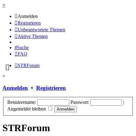
×
Anmelden
Registrieren
Unbeantwortete Themen
Aktive Themen
Suche
FAQ
STRForum
×
Anmelden
•
Registrieren
Benutzername:
Passwort:
|
Angemeldet bleiben
STRForum