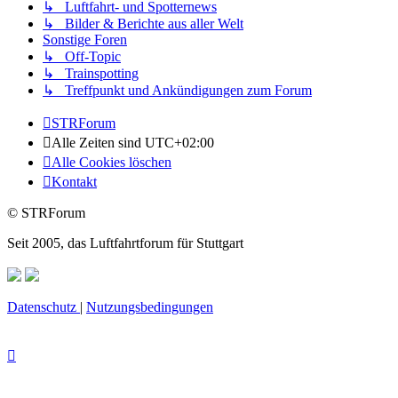
↳ Luftfahrt- und Spotternews
↳ Bilder & Berichte aus aller Welt
Sonstige Foren
↳ Off-Topic
↳ Trainspotting
↳ Treffpunkt und Ankündigungen zum Forum
STRForum
Alle Zeiten sind
UTC+02:00
Alle Cookies löschen
Kontakt
© STRForum
Seit 2005, das Luftfahrtforum für Stuttgart
Datenschutz
|
Nutzungsbedingungen