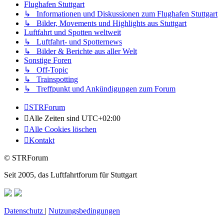
Flughafen Stuttgart
↳ Informationen und Diskussionen zum Flughafen Stuttgart
↳ Bilder, Movements und Highlights aus Stuttgart
Luftfahrt und Spotten weltweit
↳ Luftfahrt- und Spotternews
↳ Bilder & Berichte aus aller Welt
Sonstige Foren
↳ Off-Topic
↳ Trainspotting
↳ Treffpunkt und Ankündigungen zum Forum
STRForum
Alle Zeiten sind
UTC+02:00
Alle Cookies löschen
Kontakt
© STRForum
Seit 2005, das Luftfahrtforum für Stuttgart
Datenschutz
|
Nutzungsbedingungen