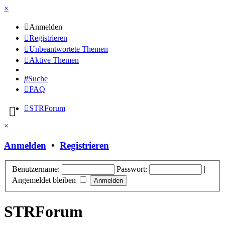
×
Anmelden
Registrieren
Unbeantwortete Themen
Aktive Themen
Suche
FAQ
STRForum
×
Anmelden
•
Registrieren
Benutzername:
Passwort:
|
Angemeldet bleiben
STRForum