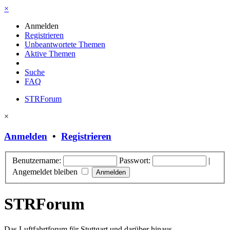
×
Anmelden
Registrieren
Unbeantwortete Themen
Aktive Themen
Suche
FAQ
STRForum
×
Anmelden
•
Registrieren
Benutzername:
Passwort:
|
Angemeldet bleiben
STRForum
Das Luftfahrtforum für Stuttgart und darüber hinaus.