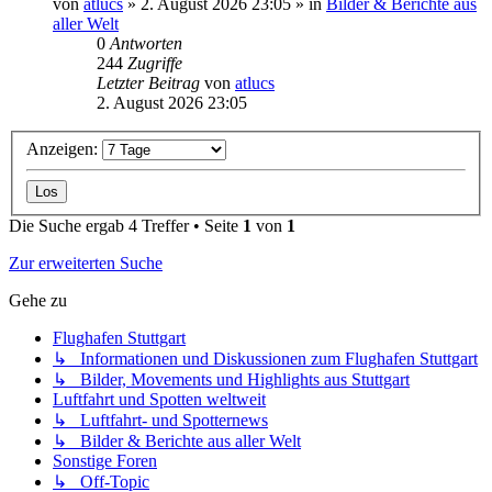
von
atlucs
» 2. August 2026 23:05 » in
Bilder & Berichte aus
aller Welt
0
Antworten
244
Zugriffe
Letzter Beitrag
von
atlucs
2. August 2026 23:05
Anzeigen:
Die Suche ergab 4 Treffer • Seite
1
von
1
Zur erweiterten Suche
Gehe zu
Flughafen Stuttgart
↳ Informationen und Diskussionen zum Flughafen Stuttgart
↳ Bilder, Movements und Highlights aus Stuttgart
Luftfahrt und Spotten weltweit
↳ Luftfahrt- und Spotternews
↳ Bilder & Berichte aus aller Welt
Sonstige Foren
↳ Off-Topic